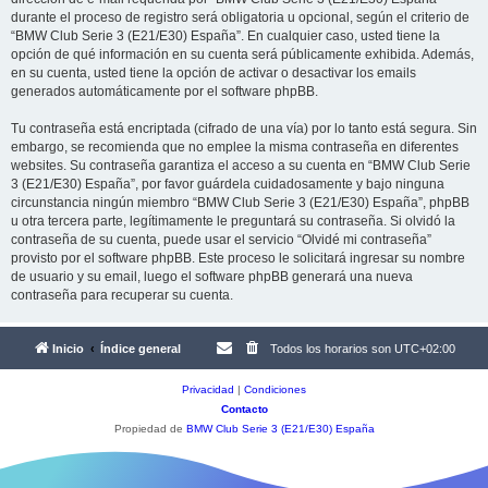
durante el proceso de registro será obligatoria u opcional, según el criterio de
“BMW Club Serie 3 (E21/E30) España”. En cualquier caso, usted tiene la
opción de qué información en su cuenta será públicamente exhibida. Además,
en su cuenta, usted tiene la opción de activar o desactivar los emails
generados automáticamente por el software phpBB.
Tu contraseña está encriptada (cifrado de una vía) por lo tanto está segura. Sin
embargo, se recomienda que no emplee la misma contraseña en diferentes
websites. Su contraseña garantiza el acceso a su cuenta en “BMW Club Serie
3 (E21/E30) España”, por favor guárdela cuidadosamente y bajo ninguna
circunstancia ningún miembro “BMW Club Serie 3 (E21/E30) España”, phpBB
u otra tercera parte, legítimamente le preguntará su contraseña. Si olvidó la
contraseña de su cuenta, puede usar el servicio “Olvidé mi contraseña”
provisto por el software phpBB. Este proceso le solicitará ingresar su nombre
de usuario y su email, luego el software phpBB generará una nueva
contraseña para recuperar su cuenta.
Inicio
Índice general
Todos los horarios son
UTC+02:00
Privacidad
|
Condiciones
Contacto
Propiedad de
BMW Club Serie 3 (E21/E30) España