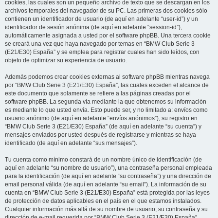
cookies, las cuales son un pequeño archivo de texto que se descargan en los
archivos temporales del navegador de su PC. Las primeras dos cookies sólo
contienen un identificador de usuario (de aquí en adelante “user-id”) y un
identificador de sesión anónima (de aquí en adelante “session-id”),
automáticamente asignada a usted por el software phpBB. Una tercera cookie
se creará una vez que haya navegado por temas en “BMW Club Serie 3
(E21/E30) España” y se emplea para registrar cuales han sido leídos, con
objeto de optimizar su experiencia de usuario.
Además podemos crear cookies externas al software phpBB mientras navega
por “BMW Club Serie 3 (E21/E30) España”, las cuales exceden el alcance de
este documento que solamente se refiere a las páginas creadas por el
software phpBB. La segunda vía mediante la que obtenemos su información
es mediante lo que usted envía. Esto puede ser, y no limitado a: envíos como
usuario anónimo (de aquí en adelante “envíos anónimos”), su registro en
“BMW Club Serie 3 (E21/E30) España” (de aquí en adelante “su cuenta”) y
mensajes enviados por usted después de registrarse y mientras se haya
identificado (de aquí en adelante “sus mensajes”).
Tu cuenta como mínimo constará de un nombre único de identificación (de
aquí en adelante “su nombre de usuario”), una contraseña personal empleada
para la identificación (de aquí en adelante “su contraseña”) y una dirección de
email personal válida (de aquí en adelante “su email”). La información de su
cuenta en “BMW Club Serie 3 (E21/E30) España” está protegida por las leyes
de protección de datos aplicables en el país en el que estamos instalados.
Cualquier información más allá de su nombre de usuario, su contraseña y su
dirección de e-mail requerida por “BMW Club Serie 3 (E21/E30) España”