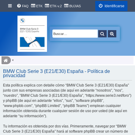
Identificarse
FAQ
ETK
ETK-v.2
BUJIAS
Buscar
Búsqueda 
BMW Club Serie 3 (E21/E30) España - Política de
privacidad
Esta política explica con detalle cómo “BMW Club Serie 3 (E21/E30) España”
junto con sus empresas asociadas (de aquí en adelante “nosotros”, “nos”,
“nuestro”, “BMW Club Serie 3 (E21/E30) España”, “https://www.serie3.net/foro”)
y phpBB (de aquí en adelante “ellos”, “sus”, “software phpBB”,
“www.phpbb.com”, “phpBB Limited”, “phpBB Teams”) emplean cualquier
información obtenida durante cualquier sesión de uso por usted (de aquí en
adelante “su información”).
Tu información es obtenida por dos vías. Primeramente, navegar por “BMW
Club Serie 3 (E21/E30) España” hará al software phpBB crear un número de