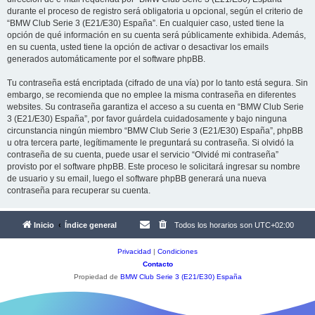
durante el proceso de registro será obligatoria u opcional, según el criterio de
“BMW Club Serie 3 (E21/E30) España”. En cualquier caso, usted tiene la
opción de qué información en su cuenta será públicamente exhibida. Además,
en su cuenta, usted tiene la opción de activar o desactivar los emails
generados automáticamente por el software phpBB.
Tu contraseña está encriptada (cifrado de una vía) por lo tanto está segura. Sin
embargo, se recomienda que no emplee la misma contraseña en diferentes
websites. Su contraseña garantiza el acceso a su cuenta en “BMW Club Serie
3 (E21/E30) España”, por favor guárdela cuidadosamente y bajo ninguna
circunstancia ningún miembro “BMW Club Serie 3 (E21/E30) España”, phpBB
u otra tercera parte, legítimamente le preguntará su contraseña. Si olvidó la
contraseña de su cuenta, puede usar el servicio “Olvidé mi contraseña”
provisto por el software phpBB. Este proceso le solicitará ingresar su nombre
de usuario y su email, luego el software phpBB generará una nueva
contraseña para recuperar su cuenta.
Inicio
Índice general
Todos los horarios son
UTC+02:00
Privacidad
|
Condiciones
Contacto
Propiedad de
BMW Club Serie 3 (E21/E30) España