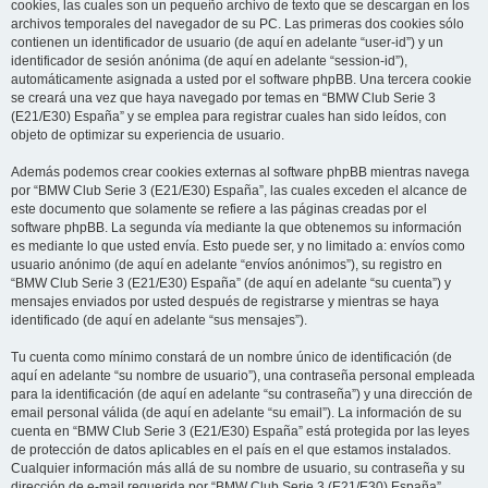
cookies, las cuales son un pequeño archivo de texto que se descargan en los
archivos temporales del navegador de su PC. Las primeras dos cookies sólo
contienen un identificador de usuario (de aquí en adelante “user-id”) y un
identificador de sesión anónima (de aquí en adelante “session-id”),
automáticamente asignada a usted por el software phpBB. Una tercera cookie
se creará una vez que haya navegado por temas en “BMW Club Serie 3
(E21/E30) España” y se emplea para registrar cuales han sido leídos, con
objeto de optimizar su experiencia de usuario.
Además podemos crear cookies externas al software phpBB mientras navega
por “BMW Club Serie 3 (E21/E30) España”, las cuales exceden el alcance de
este documento que solamente se refiere a las páginas creadas por el
software phpBB. La segunda vía mediante la que obtenemos su información
es mediante lo que usted envía. Esto puede ser, y no limitado a: envíos como
usuario anónimo (de aquí en adelante “envíos anónimos”), su registro en
“BMW Club Serie 3 (E21/E30) España” (de aquí en adelante “su cuenta”) y
mensajes enviados por usted después de registrarse y mientras se haya
identificado (de aquí en adelante “sus mensajes”).
Tu cuenta como mínimo constará de un nombre único de identificación (de
aquí en adelante “su nombre de usuario”), una contraseña personal empleada
para la identificación (de aquí en adelante “su contraseña”) y una dirección de
email personal válida (de aquí en adelante “su email”). La información de su
cuenta en “BMW Club Serie 3 (E21/E30) España” está protegida por las leyes
de protección de datos aplicables en el país en el que estamos instalados.
Cualquier información más allá de su nombre de usuario, su contraseña y su
dirección de e-mail requerida por “BMW Club Serie 3 (E21/E30) España”