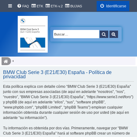
Identificarse
FAQ
ETK
ETK-v.2
BUJIAS
Buscar
Búsqueda 
BMW Club Serie 3 (E21/E30) España - Política de
privacidad
Esta política explica con detalle cómo “BMW Club Serie 3 (E21/E30) España”
junto con sus empresas asociadas (de aquí en adelante “nosotros”, “nos”,
“nuestro”, “BMW Club Serie 3 (E21/E30) España”, “https://www.serie3.net/foro”)
y phpBB (de aquí en adelante “ellos”, “sus”, “software phpBB”,
“www.phpbb.com”, “phpBB Limited”, “phpBB Teams”) emplean cualquier
información obtenida durante cualquier sesión de uso por usted (de aquí en
adelante “su información”).
Tu información es obtenida por dos vías. Primeramente, navegar por “BMW
Club Serie 3 (E21/E30) España” hará al software phpBB crear un número de