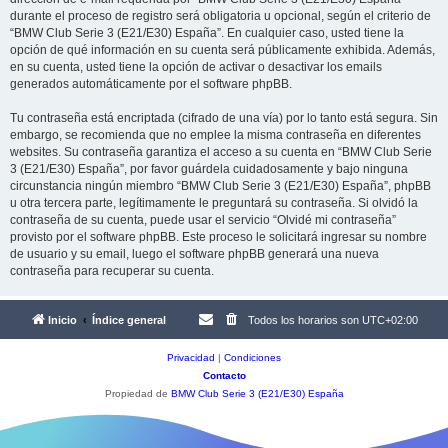
durante el proceso de registro será obligatoria u opcional, según el criterio de
“BMW Club Serie 3 (E21/E30) España”. En cualquier caso, usted tiene la
opción de qué información en su cuenta será públicamente exhibida. Además,
en su cuenta, usted tiene la opción de activar o desactivar los emails
generados automáticamente por el software phpBB.
Tu contraseña está encriptada (cifrado de una vía) por lo tanto está segura. Sin
embargo, se recomienda que no emplee la misma contraseña en diferentes
websites. Su contraseña garantiza el acceso a su cuenta en “BMW Club Serie
3 (E21/E30) España”, por favor guárdela cuidadosamente y bajo ninguna
circunstancia ningún miembro “BMW Club Serie 3 (E21/E30) España”, phpBB
u otra tercera parte, legítimamente le preguntará su contraseña. Si olvidó la
contraseña de su cuenta, puede usar el servicio “Olvidé mi contraseña”
provisto por el software phpBB. Este proceso le solicitará ingresar su nombre
de usuario y su email, luego el software phpBB generará una nueva
contraseña para recuperar su cuenta.
Inicio
Índice general
Todos los horarios son
UTC+02:00
Privacidad
|
Condiciones
Contacto
Propiedad de
BMW Club Serie 3 (E21/E30) España