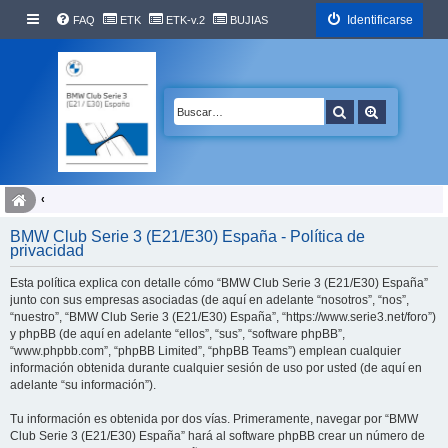
Identificarse
FAQ
ETK
ETK-v.2
BUJIAS
Buscar
Búsqueda 
BMW Club Serie 3 (E21/E30) España - Política de
privacidad
Esta política explica con detalle cómo “BMW Club Serie 3 (E21/E30) España”
junto con sus empresas asociadas (de aquí en adelante “nosotros”, “nos”,
“nuestro”, “BMW Club Serie 3 (E21/E30) España”, “https://www.serie3.net/foro”)
y phpBB (de aquí en adelante “ellos”, “sus”, “software phpBB”,
“www.phpbb.com”, “phpBB Limited”, “phpBB Teams”) emplean cualquier
información obtenida durante cualquier sesión de uso por usted (de aquí en
adelante “su información”).
Tu información es obtenida por dos vías. Primeramente, navegar por “BMW
Club Serie 3 (E21/E30) España” hará al software phpBB crear un número de