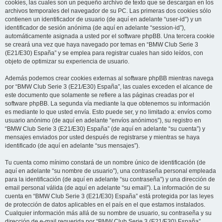
cookies, las cuales son un pequeño archivo de texto que se descargan en los
archivos temporales del navegador de su PC. Las primeras dos cookies sólo
contienen un identificador de usuario (de aquí en adelante “user-id”) y un
identificador de sesión anónima (de aquí en adelante “session-id”),
automáticamente asignada a usted por el software phpBB. Una tercera cookie
se creará una vez que haya navegado por temas en “BMW Club Serie 3
(E21/E30) España” y se emplea para registrar cuales han sido leídos, con
objeto de optimizar su experiencia de usuario.
Además podemos crear cookies externas al software phpBB mientras navega
por “BMW Club Serie 3 (E21/E30) España”, las cuales exceden el alcance de
este documento que solamente se refiere a las páginas creadas por el
software phpBB. La segunda vía mediante la que obtenemos su información
es mediante lo que usted envía. Esto puede ser, y no limitado a: envíos como
usuario anónimo (de aquí en adelante “envíos anónimos”), su registro en
“BMW Club Serie 3 (E21/E30) España” (de aquí en adelante “su cuenta”) y
mensajes enviados por usted después de registrarse y mientras se haya
identificado (de aquí en adelante “sus mensajes”).
Tu cuenta como mínimo constará de un nombre único de identificación (de
aquí en adelante “su nombre de usuario”), una contraseña personal empleada
para la identificación (de aquí en adelante “su contraseña”) y una dirección de
email personal válida (de aquí en adelante “su email”). La información de su
cuenta en “BMW Club Serie 3 (E21/E30) España” está protegida por las leyes
de protección de datos aplicables en el país en el que estamos instalados.
Cualquier información más allá de su nombre de usuario, su contraseña y su
dirección de e-mail requerida por “BMW Club Serie 3 (E21/E30) España”