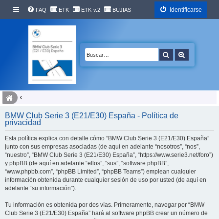
Identificarse
FAQ
ETK
ETK-v.2
BUJIAS
Buscar
Búsqueda 
BMW Club Serie 3 (E21/E30) España - Política de
privacidad
Esta política explica con detalle cómo “BMW Club Serie 3 (E21/E30) España”
junto con sus empresas asociadas (de aquí en adelante “nosotros”, “nos”,
“nuestro”, “BMW Club Serie 3 (E21/E30) España”, “https://www.serie3.net/foro”)
y phpBB (de aquí en adelante “ellos”, “sus”, “software phpBB”,
“www.phpbb.com”, “phpBB Limited”, “phpBB Teams”) emplean cualquier
información obtenida durante cualquier sesión de uso por usted (de aquí en
adelante “su información”).
Tu información es obtenida por dos vías. Primeramente, navegar por “BMW
Club Serie 3 (E21/E30) España” hará al software phpBB crear un número de