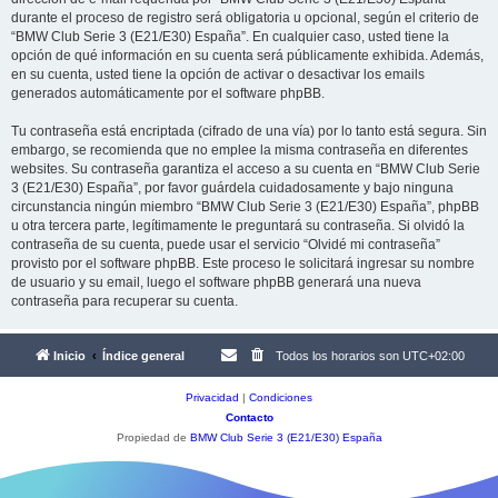
durante el proceso de registro será obligatoria u opcional, según el criterio de
“BMW Club Serie 3 (E21/E30) España”. En cualquier caso, usted tiene la
opción de qué información en su cuenta será públicamente exhibida. Además,
en su cuenta, usted tiene la opción de activar o desactivar los emails
generados automáticamente por el software phpBB.
Tu contraseña está encriptada (cifrado de una vía) por lo tanto está segura. Sin
embargo, se recomienda que no emplee la misma contraseña en diferentes
websites. Su contraseña garantiza el acceso a su cuenta en “BMW Club Serie
3 (E21/E30) España”, por favor guárdela cuidadosamente y bajo ninguna
circunstancia ningún miembro “BMW Club Serie 3 (E21/E30) España”, phpBB
u otra tercera parte, legítimamente le preguntará su contraseña. Si olvidó la
contraseña de su cuenta, puede usar el servicio “Olvidé mi contraseña”
provisto por el software phpBB. Este proceso le solicitará ingresar su nombre
de usuario y su email, luego el software phpBB generará una nueva
contraseña para recuperar su cuenta.
Inicio
Índice general
Todos los horarios son
UTC+02:00
Privacidad
|
Condiciones
Contacto
Propiedad de
BMW Club Serie 3 (E21/E30) España