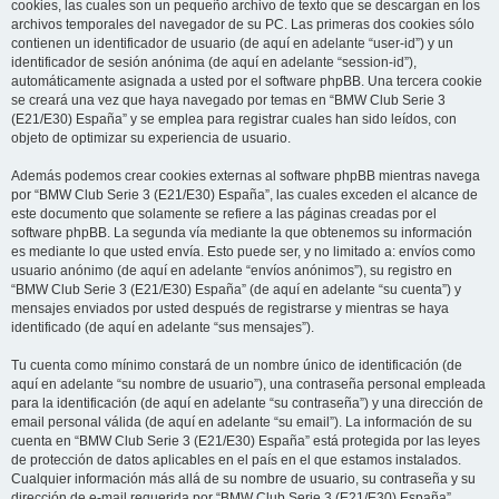
cookies, las cuales son un pequeño archivo de texto que se descargan en los
archivos temporales del navegador de su PC. Las primeras dos cookies sólo
contienen un identificador de usuario (de aquí en adelante “user-id”) y un
identificador de sesión anónima (de aquí en adelante “session-id”),
automáticamente asignada a usted por el software phpBB. Una tercera cookie
se creará una vez que haya navegado por temas en “BMW Club Serie 3
(E21/E30) España” y se emplea para registrar cuales han sido leídos, con
objeto de optimizar su experiencia de usuario.
Además podemos crear cookies externas al software phpBB mientras navega
por “BMW Club Serie 3 (E21/E30) España”, las cuales exceden el alcance de
este documento que solamente se refiere a las páginas creadas por el
software phpBB. La segunda vía mediante la que obtenemos su información
es mediante lo que usted envía. Esto puede ser, y no limitado a: envíos como
usuario anónimo (de aquí en adelante “envíos anónimos”), su registro en
“BMW Club Serie 3 (E21/E30) España” (de aquí en adelante “su cuenta”) y
mensajes enviados por usted después de registrarse y mientras se haya
identificado (de aquí en adelante “sus mensajes”).
Tu cuenta como mínimo constará de un nombre único de identificación (de
aquí en adelante “su nombre de usuario”), una contraseña personal empleada
para la identificación (de aquí en adelante “su contraseña”) y una dirección de
email personal válida (de aquí en adelante “su email”). La información de su
cuenta en “BMW Club Serie 3 (E21/E30) España” está protegida por las leyes
de protección de datos aplicables en el país en el que estamos instalados.
Cualquier información más allá de su nombre de usuario, su contraseña y su
dirección de e-mail requerida por “BMW Club Serie 3 (E21/E30) España”