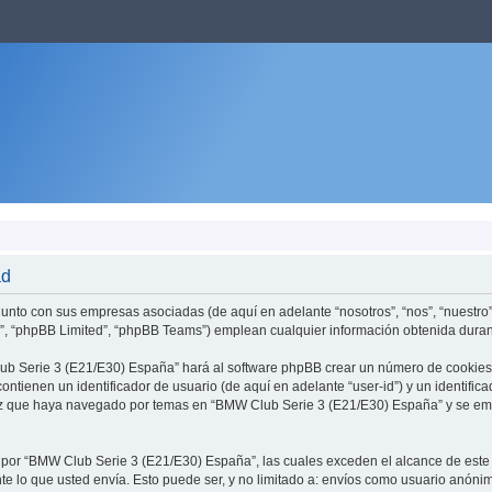
ad
unto con sus empresas asociadas (de aquí en adelante “nosotros”, “nos”, “nuestro”
”, “phpBB Limited”, “phpBB Teams”) emplean cualquier información obtenida durante
ub Serie 3 (E21/E30) España” hará al software phpBB crear un número de cookies,
ntienen un identificador de usuario (de aquí en adelante “user-id”) y un identifi
z que haya navegado por temas en “BMW Club Serie 3 (E21/E30) España” y se emple
or “BMW Club Serie 3 (E21/E30) España”, las cuales exceden el alcance de este d
lo que usted envía. Esto puede ser, y no limitado a: envíos como usuario anónim