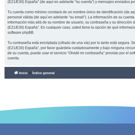
(E21/E30) España” (de aquí en adelante “su cuenta”) y mensajes enviados por 
Tu cuenta como mínimo constará de un nombre único de identificación (de aqu
personal válida (de aquí en adelante “su email”). La información de su cuent
información más allá de su nombre de usuario, su contraseña y su dirección d
(E21/E30) España”. En cualquier caso, usted tiene la opción de qué informaci
software phpBB.
Tu contraseña está encriptada (cifrado de una vía) por lo tanto está segura
(E21/E30) España”, por favor guárdela cuidadosamente y bajo ninguna circun
de su cuenta, puede usar el servicio “Olvidé mi contraseña” provisto por el 
cuenta.
Inicio
Índice general