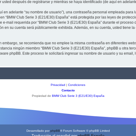
usted después de registrarse y mientras se haya identificado (de aquí en adelant
í en adelante “su nombre de usuario”), una contraseña personal empleada para la i
a en “BMW Club Serie 3 (E21/E30) España” está protegida por las leyes de protecci
e e-mail requerida por “BMW Club Serie 3 (E21/E30) España” durante el proceso de 
ón en su cuenta será públicamente exhibida. Además, en su cuenta, usted tiene la
. Sin embargo, se recomienda que no emplee la misma contraseña en diferentes web
stancia ningún miembro “BMW Club Serie 3 (E21/E30) España”, phpBB u otra tercera
software phpBB. Este proceso le solicitará ingresar su nombre de usuario y su emai
Privacidad
|
Condiciones
Contacto
Propiedad de
BMW Club Serie 3 (E21/E30) España
Desarrollado por
phpBB
® Forum Software © phpBB Limited
Traducción al español por
phpBB España