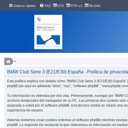
Enlaces rápidos
FAQ
ETK
ETK-v.2
BUJIAS
BMW Club Serie 3 (E21/E30) España - Política de privacid
Esta política explica con detalle cómo “BMW Club Serie 3 (E21/E30) España” j
phpBB (de aquí en adelante “ellos”, “sus”, “software phpBB”, “www.phpbb.com
Tu información es obtenida por dos vías. Primeramente, navegar por “BMW Cl
archivos temporales del navegador de su PC. Las primeras dos cookies sólo co
asignada a usted por el software phpBB. Una tercera cookie se creará una ve
experiencia de usuario.
Además podemos crear cookies externas al software phpBB mientras navega p
phpBB. La segunda vía mediante la que obtenemos su información es mediante 