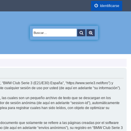
Identificarse
Buscar
Búsqueda avanzada
, “BMW Club Serie 3 (E21/E30) España”, “https://www.serie3.net/foro”) y
 cualquier sesión de uso por usted (de aquí en adelante “su información”).
 las cuales son un pequeño archivo de texto que se descargan en los
cador de sesión anónima (de aquí en adelante “session-id”), automáticamente
a para registrar cuales han sido leídos, con objeto de optimizar su
ocumento que solamente se refiere a las páginas creadas por el software
o (de aquí en adelante “envíos anónimos”), su registro en “BMW Club Serie 3