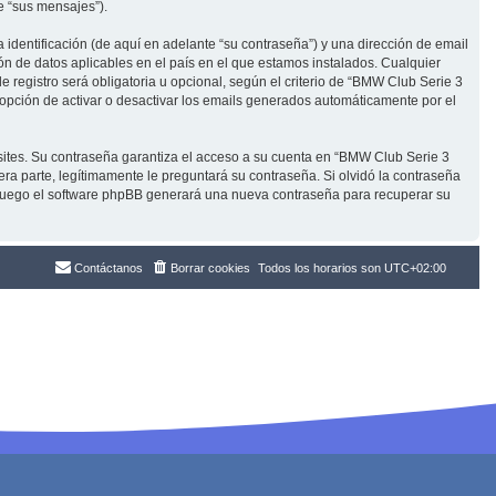
e “sus mensajes”).
dentificación (de aquí en adelante “su contraseña”) y una dirección de email
ón de datos aplicables en el país en el que estamos instalados. Cualquier
registro será obligatoria u opcional, según el criterio de “BMW Club Serie 3
 opción de activar o desactivar los emails generados automáticamente por el
sites. Su contraseña garantiza el acceso a su cuenta en “BMW Club Serie 3
 parte, legítimamente le preguntará su contraseña. Si olvidó la contraseña
l, luego el software phpBB generará una nueva contraseña para recuperar su
Contáctanos
Borrar cookies
Todos los horarios son
UTC+02:00