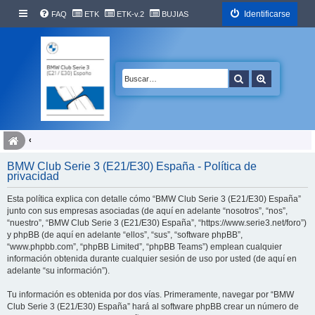
Identificarse
FAQ
ETK
ETK-v.2
BUJIAS
Buscar
Búsqueda 
BMW Club Serie 3 (E21/E30) España - Política de
privacidad
Esta política explica con detalle cómo “BMW Club Serie 3 (E21/E30) España”
junto con sus empresas asociadas (de aquí en adelante “nosotros”, “nos”,
“nuestro”, “BMW Club Serie 3 (E21/E30) España”, “https://www.serie3.net/foro”)
y phpBB (de aquí en adelante “ellos”, “sus”, “software phpBB”,
“www.phpbb.com”, “phpBB Limited”, “phpBB Teams”) emplean cualquier
información obtenida durante cualquier sesión de uso por usted (de aquí en
adelante “su información”).
Tu información es obtenida por dos vías. Primeramente, navegar por “BMW
Club Serie 3 (E21/E30) España” hará al software phpBB crear un número de