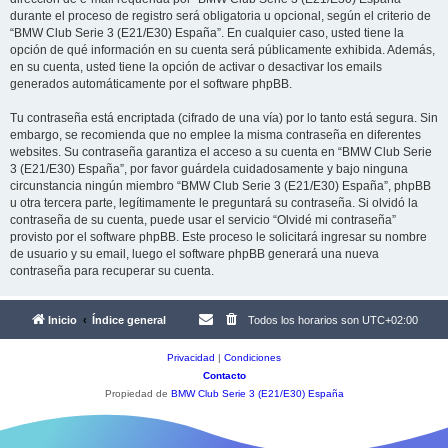
durante el proceso de registro será obligatoria u opcional, según el criterio de
“BMW Club Serie 3 (E21/E30) España”. En cualquier caso, usted tiene la
opción de qué información en su cuenta será públicamente exhibida. Además,
en su cuenta, usted tiene la opción de activar o desactivar los emails
generados automáticamente por el software phpBB.
Tu contraseña está encriptada (cifrado de una vía) por lo tanto está segura. Sin
embargo, se recomienda que no emplee la misma contraseña en diferentes
websites. Su contraseña garantiza el acceso a su cuenta en “BMW Club Serie
3 (E21/E30) España”, por favor guárdela cuidadosamente y bajo ninguna
circunstancia ningún miembro “BMW Club Serie 3 (E21/E30) España”, phpBB
u otra tercera parte, legítimamente le preguntará su contraseña. Si olvidó la
contraseña de su cuenta, puede usar el servicio “Olvidé mi contraseña”
provisto por el software phpBB. Este proceso le solicitará ingresar su nombre
de usuario y su email, luego el software phpBB generará una nueva
contraseña para recuperar su cuenta.
Inicio
Índice general
Todos los horarios son
UTC+02:00
Privacidad
|
Condiciones
Contacto
Propiedad de
BMW Club Serie 3 (E21/E30) España