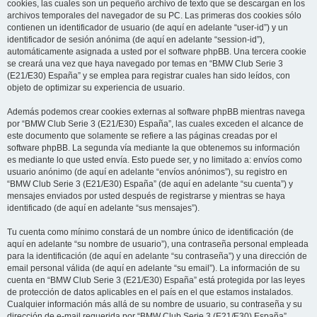
cookies, las cuales son un pequeño archivo de texto que se descargan en los
archivos temporales del navegador de su PC. Las primeras dos cookies sólo
contienen un identificador de usuario (de aquí en adelante “user-id”) y un
identificador de sesión anónima (de aquí en adelante “session-id”),
automáticamente asignada a usted por el software phpBB. Una tercera cookie
se creará una vez que haya navegado por temas en “BMW Club Serie 3
(E21/E30) España” y se emplea para registrar cuales han sido leídos, con
objeto de optimizar su experiencia de usuario.
Además podemos crear cookies externas al software phpBB mientras navega
por “BMW Club Serie 3 (E21/E30) España”, las cuales exceden el alcance de
este documento que solamente se refiere a las páginas creadas por el
software phpBB. La segunda vía mediante la que obtenemos su información
es mediante lo que usted envía. Esto puede ser, y no limitado a: envíos como
usuario anónimo (de aquí en adelante “envíos anónimos”), su registro en
“BMW Club Serie 3 (E21/E30) España” (de aquí en adelante “su cuenta”) y
mensajes enviados por usted después de registrarse y mientras se haya
identificado (de aquí en adelante “sus mensajes”).
Tu cuenta como mínimo constará de un nombre único de identificación (de
aquí en adelante “su nombre de usuario”), una contraseña personal empleada
para la identificación (de aquí en adelante “su contraseña”) y una dirección de
email personal válida (de aquí en adelante “su email”). La información de su
cuenta en “BMW Club Serie 3 (E21/E30) España” está protegida por las leyes
de protección de datos aplicables en el país en el que estamos instalados.
Cualquier información más allá de su nombre de usuario, su contraseña y su
dirección de e-mail requerida por “BMW Club Serie 3 (E21/E30) España”