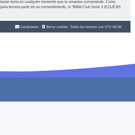
cualquier tema en cualquier momento que lo creamos conveniente. Como
una tercera parte sin su consentimiento, ni “BMW Club Serie 3 (E21/E30)
Contáctanos
Borrar cookies
Todos los horarios son
UTC+02:00