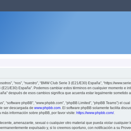
otros”, “nos”, “nuestro”, “BMW Club Serie 3 (E21/E30) España”, “https://www.serie3
e 3 (E21/E30) España”. Podemos cambiar estos términos en cualquier momento e int
aña” después de esos cambios significa que acuerda estar legalmente sometido a 
sus”, “software phpBB”, “www.phpbb.com”, “phpBB Limited”, “phpBB Teams”) el cual e
ede ser descargada de
www.phpbb.com
. El software phpBB solamente facilita discu
más información sobre phpBB, por favor visite:
https://www.phpbb.com/
.
decente, amenazante, sexual o cualquier otro material que pueda violar cualquier
ermanentemente expulsado y, si lo creemos oportuno, con notificación a su Proveed