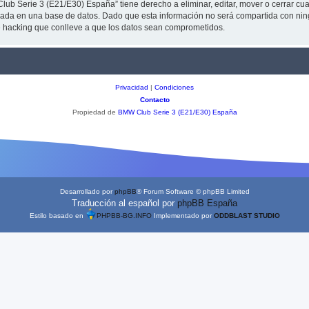
lub Serie 3 (E21/E30) España” tiene derecho a eliminar, editar, mover o cerrar 
da en una base de datos. Dado que esta información no será compartida con ning
e hacking que conlleve a que los datos sean comprometidos.
Privacidad
|
Condiciones
Contacto
Propiedad de
BMW Club Serie 3 (E21/E30) España
Desarrollado por
phpBB
® Forum Software © phpBB Limited
Traducción al español por
phpBB España
Estilo basado en
PHPBB-BG.INFO
Implementado por
ODDBLAST STUDIO