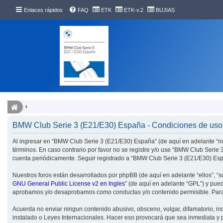
Enlaces rápidos
FAQ
ETK
ETK-v.2
BUJIAS
BMW Club Serie 3 (E21/E30) España - Condiciones de uso
Al ingresar en “BMW Club Serie 3 (E21/E30) España” (de aquí en adelante “nos
términos. En caso contrario por favor no se registre y/o use “BMW Club Seri
cuenta periódicamente. Seguir registrado a “BMW Club Serie 3 (E21/E30) Esp
Nuestros foros están desarrollados por phpBB (de aquí en adelante “ellos”, “
GNU General Public License v2 en Ingles
” (de aquí en adelante “GPL”) y pu
aprobamos y/o desaprobamos como conductas y/o contenido permisible. Para 
Acuerda no enviar ningun contenido abusivo, obsceno, vulgar, difamatorio, in
instalado o Leyes Internacionales. Hacer eso provocará que sea inmediata y p