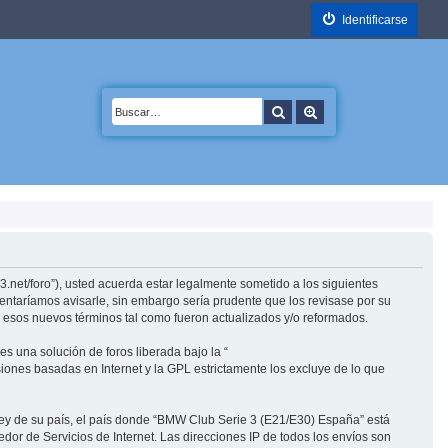
Identificarse
Buscar
Búsqueda avanzada
.net/foro”), usted acuerda estar legalmente sometido a los siguientes
entaríamos avisarle, sin embargo sería prudente que los revisase por su
esos nuevos términos tal como fueron actualizados y/o reformados.
s una solución de foros liberada bajo la “
siones basadas en Internet y la GPL estrictamente los excluye de lo que
 ley de su país, el país donde “BMW Club Serie 3 (E21/E30) España” está
or de Servicios de Internet. Las direcciones IP de todos los envíos son