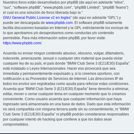
Nuestros foros están desarrollados por phpBB (de aquí en adelante “ellos”,
“sus”, “software phpBB”, “www.phpbb.com”, “phpBB Limited”, “phpBB Teams”)
el cual es una solución de foros liberada bajo la “
GNU General Public License v2 en Ingles
” (de aquí en adelante “GPL”) y
puede ser descargada de
www.phpbb.com
. El software phpBB solamente
facilita discusiones basadas en Internet y la GPL estrictamente los excluye de
lo que aprobamos y/o desaprobamos como conductas y/o contenido
permisible. Para más información sobre phpBB, por favor visite:
https://www.phpbb.com/
.
Acuerda no enviar ningun contenido abusivo, obsceno, vulgar, difamatorio,
indecente, amenazante, sexual o cualquier otro material que pueda violar
cualquier ley de su país, el país donde “BMW Club Serie 3 (E21/E30) España”
está instalado o Leyes Internacionales. Hacer eso provocará que sea
inmediata y permanentemente expulsado y, si lo creemos oportuno, con
notificación a su Proveedor de Servicios de Internet. Las direcciones IP de
todos los envíos son registradas como ayuda para reforzar estas condiciones.
Acuerda que “BMW Club Serie 3 (E21/E30) España” tiene derecho a eliminar,
editar, mover o cerrar cualquier tema en cualquier momento que lo creamos
conveniente. Como usuario acuerda que cualquier información que haya
ingresado será almacenada en una base de datos. Dado que esta información
no será compartida con ninguna tercera parte sin su consentimiento, ni “BMW
Club Serie 3 (E21/E30) España” ni phpBB podrán considerarse responsables
por cualquier intento de hacking que conlleve a que los datos sean
comprometidos.