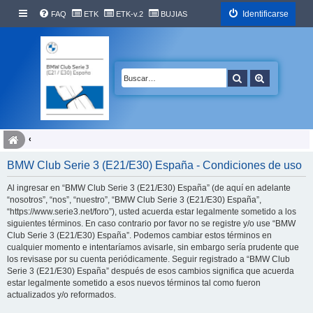
Identificarse
FAQ
ETK
ETK-v.2
BUJIAS
Buscar
Búsqueda 
BMW Club Serie 3 (E21/E30) España - Condiciones de uso
Al ingresar en “BMW Club Serie 3 (E21/E30) España” (de aquí en adelante
“nosotros”, “nos”, “nuestro”, “BMW Club Serie 3 (E21/E30) España”,
“https://www.serie3.net/foro”), usted acuerda estar legalmente sometido a los
siguientes términos. En caso contrario por favor no se registre y/o use “BMW
Club Serie 3 (E21/E30) España”. Podemos cambiar estos términos en
cualquier momento e intentaríamos avisarle, sin embargo sería prudente que
los revisase por su cuenta periódicamente. Seguir registrado a “BMW Club
Serie 3 (E21/E30) España” después de esos cambios significa que acuerda
estar legalmente sometido a esos nuevos términos tal como fueron
actualizados y/o reformados.