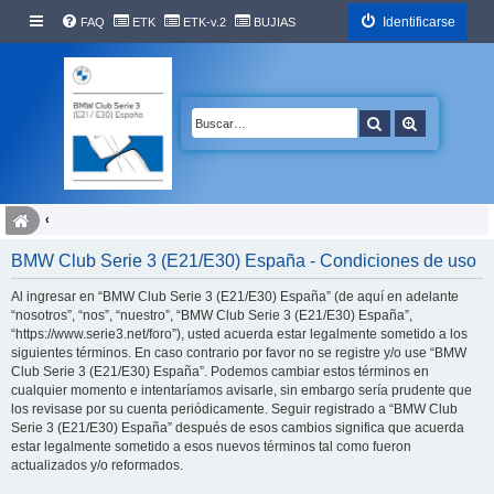
Identificarse
FAQ
ETK
ETK-v.2
BUJIAS
Buscar
Búsqueda 
BMW Club Serie 3 (E21/E30) España - Condiciones de uso
Al ingresar en “BMW Club Serie 3 (E21/E30) España” (de aquí en adelante
“nosotros”, “nos”, “nuestro”, “BMW Club Serie 3 (E21/E30) España”,
“https://www.serie3.net/foro”), usted acuerda estar legalmente sometido a los
siguientes términos. En caso contrario por favor no se registre y/o use “BMW
Club Serie 3 (E21/E30) España”. Podemos cambiar estos términos en
cualquier momento e intentaríamos avisarle, sin embargo sería prudente que
los revisase por su cuenta periódicamente. Seguir registrado a “BMW Club
Serie 3 (E21/E30) España” después de esos cambios significa que acuerda
estar legalmente sometido a esos nuevos términos tal como fueron
actualizados y/o reformados.