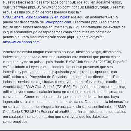
Nuestros foros están desarrollados por phpBB (de aquí en adelante “ellos”,
“sus”, “software phpBB”, “www.phpbb.com”, “phpBB Limited”, “phpBB Teams”)
el cual es una solución de foros liberada bajo la “
GNU General Public License v2 en Ingles
” (de aquí en adelante “GPL”) y
puede ser descargada de
www.phpbb.com
. El software phpBB solamente
facilita discusiones basadas en Internet y la GPL estrictamente los excluye de
lo que aprobamos y/o desaprobamos como conductas y/o contenido
permisible. Para más información sobre phpBB, por favor visite:
https://www.phpbb.com/
.
Acuerda no enviar ningun contenido abusivo, obsceno, vulgar, difamatorio,
indecente, amenazante, sexual o cualquier otro material que pueda violar
cualquier ley de su país, el país donde “BMW Club Serie 3 (E21/E30) España”
está instalado o Leyes Internacionales. Hacer eso provocará que sea
inmediata y permanentemente expulsado y, si lo creemos oportuno, con
notificación a su Proveedor de Servicios de Internet. Las direcciones IP de
todos los envíos son registradas como ayuda para reforzar estas condiciones.
Acuerda que “BMW Club Serie 3 (E21/E30) España” tiene derecho a eliminar,
editar, mover o cerrar cualquier tema en cualquier momento que lo creamos
conveniente. Como usuario acuerda que cualquier información que haya
ingresado será almacenada en una base de datos. Dado que esta información
no será compartida con ninguna tercera parte sin su consentimiento, ni “BMW
Club Serie 3 (E21/E30) España” ni phpBB podrán considerarse responsables
por cualquier intento de hacking que conlleve a que los datos sean
comprometidos.