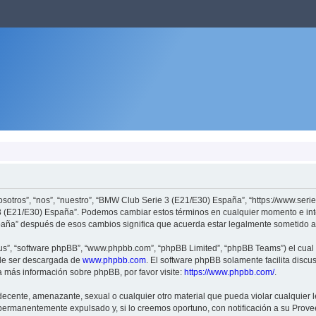
otros”, “nos”, “nuestro”, “BMW Club Serie 3 (E21/E30) España”, “https://www.serie3
e 3 (E21/E30) España”. Podemos cambiar estos términos en cualquier momento e int
aña” después de esos cambios significa que acuerda estar legalmente sometido a 
sus”, “software phpBB”, “www.phpbb.com”, “phpBB Limited”, “phpBB Teams”) el cual e
ede ser descargada de
www.phpbb.com
. El software phpBB solamente facilita discu
más información sobre phpBB, por favor visite:
https://www.phpbb.com/
.
decente, amenazante, sexual o cualquier otro material que pueda violar cualquier
ermanentemente expulsado y, si lo creemos oportuno, con notificación a su Proveed