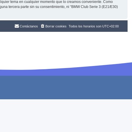
cualquier tema en cualquier momento que lo creamos conveniente. Como
una tercera parte sin su consentimiento, ni “BMW Club Serie 3 (E21/E30)
Contáctanos
Borrar cookies
Todos los horarios son
UTC+02:00