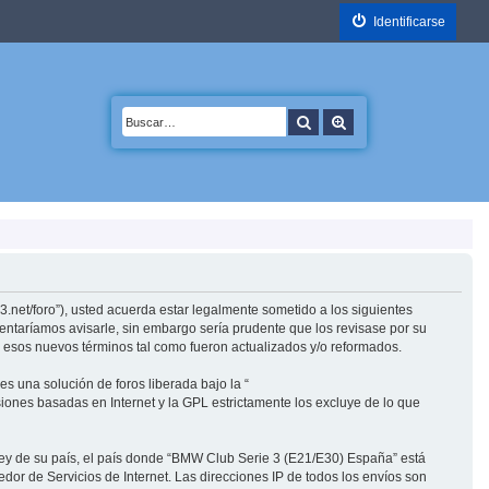
Identificarse
Buscar
Búsqueda avanzada
.net/foro”), usted acuerda estar legalmente sometido a los siguientes
entaríamos avisarle, sin embargo sería prudente que los revisase por su
esos nuevos términos tal como fueron actualizados y/o reformados.
s una solución de foros liberada bajo la “
siones basadas en Internet y la GPL estrictamente los excluye de lo que
 ley de su país, el país donde “BMW Club Serie 3 (E21/E30) España” está
or de Servicios de Internet. Las direcciones IP de todos los envíos son