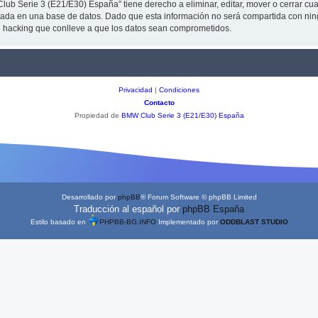
lub Serie 3 (E21/E30) España” tiene derecho a eliminar, editar, mover o cerrar 
da en una base de datos. Dado que esta información no será compartida con ning
e hacking que conlleve a que los datos sean comprometidos.
Privacidad
|
Condiciones
Contacto
Propiedad de
BMW Club Serie 3 (E21/E30) España
Desarrollado por
phpBB
® Forum Software © phpBB Limited
Traducción al español por
phpBB España
Estilo basado en
PHPBB-BG.INFO
Implementado por
ODDBLAST STUDIO