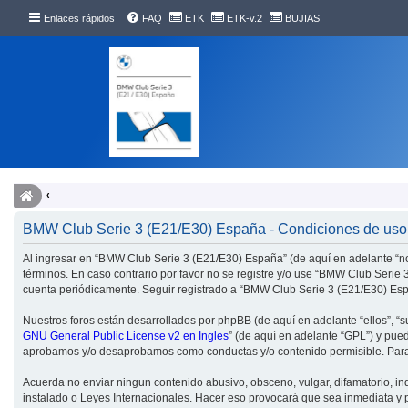
Enlaces rápidos
FAQ
ETK
ETK-v.2
BUJIAS
BMW Club Serie 3 (E21/E30) España - Condiciones de uso
Al ingresar en “BMW Club Serie 3 (E21/E30) España” (de aquí en adelante “nos
términos. En caso contrario por favor no se registre y/o use “BMW Club Seri
cuenta periódicamente. Seguir registrado a “BMW Club Serie 3 (E21/E30) Esp
Nuestros foros están desarrollados por phpBB (de aquí en adelante “ellos”, “
GNU General Public License v2 en Ingles
” (de aquí en adelante “GPL”) y pu
aprobamos y/o desaprobamos como conductas y/o contenido permisible. Para 
Acuerda no enviar ningun contenido abusivo, obsceno, vulgar, difamatorio, in
instalado o Leyes Internacionales. Hacer eso provocará que sea inmediata y p