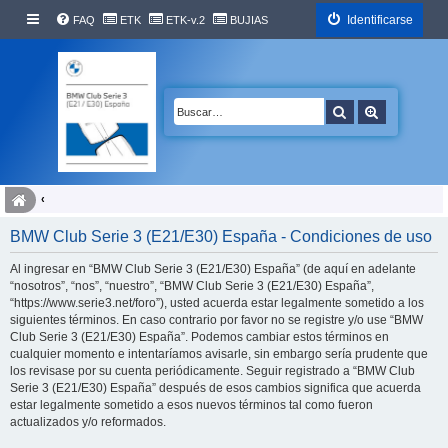
Identificarse
FAQ
ETK
ETK-v.2
BUJIAS
Buscar
Búsqueda 
BMW Club Serie 3 (E21/E30) España - Condiciones de uso
Al ingresar en “BMW Club Serie 3 (E21/E30) España” (de aquí en adelante
“nosotros”, “nos”, “nuestro”, “BMW Club Serie 3 (E21/E30) España”,
“https://www.serie3.net/foro”), usted acuerda estar legalmente sometido a los
siguientes términos. En caso contrario por favor no se registre y/o use “BMW
Club Serie 3 (E21/E30) España”. Podemos cambiar estos términos en
cualquier momento e intentaríamos avisarle, sin embargo sería prudente que
los revisase por su cuenta periódicamente. Seguir registrado a “BMW Club
Serie 3 (E21/E30) España” después de esos cambios significa que acuerda
estar legalmente sometido a esos nuevos términos tal como fueron
actualizados y/o reformados.