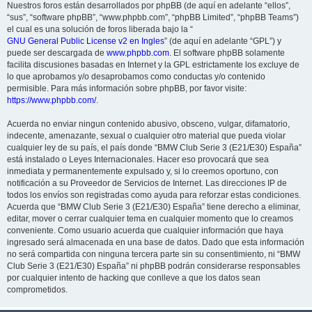
Nuestros foros están desarrollados por phpBB (de aquí en adelante “ellos”,
“sus”, “software phpBB”, “www.phpbb.com”, “phpBB Limited”, “phpBB Teams”)
el cual es una solución de foros liberada bajo la “
GNU General Public License v2 en Ingles
” (de aquí en adelante “GPL”) y
puede ser descargada de
www.phpbb.com
. El software phpBB solamente
facilita discusiones basadas en Internet y la GPL estrictamente los excluye de
lo que aprobamos y/o desaprobamos como conductas y/o contenido
permisible. Para más información sobre phpBB, por favor visite:
https://www.phpbb.com/
.
Acuerda no enviar ningun contenido abusivo, obsceno, vulgar, difamatorio,
indecente, amenazante, sexual o cualquier otro material que pueda violar
cualquier ley de su país, el país donde “BMW Club Serie 3 (E21/E30) España”
está instalado o Leyes Internacionales. Hacer eso provocará que sea
inmediata y permanentemente expulsado y, si lo creemos oportuno, con
notificación a su Proveedor de Servicios de Internet. Las direcciones IP de
todos los envíos son registradas como ayuda para reforzar estas condiciones.
Acuerda que “BMW Club Serie 3 (E21/E30) España” tiene derecho a eliminar,
editar, mover o cerrar cualquier tema en cualquier momento que lo creamos
conveniente. Como usuario acuerda que cualquier información que haya
ingresado será almacenada en una base de datos. Dado que esta información
no será compartida con ninguna tercera parte sin su consentimiento, ni “BMW
Club Serie 3 (E21/E30) España” ni phpBB podrán considerarse responsables
por cualquier intento de hacking que conlleve a que los datos sean
comprometidos.