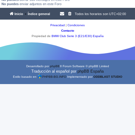
No puedes
enviar adjuntos en este Foro
Inicio
Índice general
Todos los horarios son
UTC+02:00
Privacidad
|
Condiciones
Contacto
Propiedad de
BMW Club Serie 3 (E21/E30) España
Desarrollado por
phpBB
® Forum Software © phpBB Limited
Traducción al español por
phpBB España
Estilo basado en
PHPBB-BG.INFO
Implementado por
ODDBLAST STUDIO