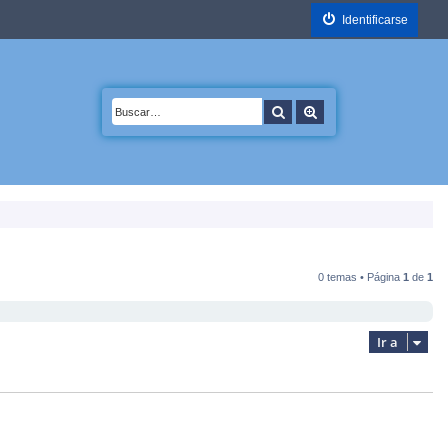
Identificarse
Buscar
Búsqueda avanzada
0 temas • Página
1
de
1
Ir a