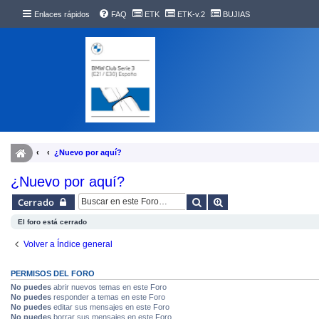
Enlaces rápidos
FAQ
ETK
ETK-v.2
BUJIAS
¿Nuevo por aquí?
¿Nuevo por aquí?
Buscar
Búsqueda avanzada
Cerrado
El foro está cerrado
Volver a Índice general
PERMISOS DEL FORO
No puedes
abrir nuevos temas en este Foro
No puedes
responder a temas en este Foro
No puedes
editar sus mensajes en este Foro
No puedes
borrar sus mensajes en este Foro