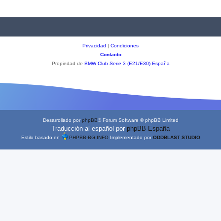
Privacidad
|
Condiciones
Contacto
Propiedad de
BMW Club Serie 3 (E21/E30) España
Desarrollado por
phpBB
® Forum Software © phpBB Limited
Traducción al español por
phpBB España
Estilo basado en
PHPBB-BG.INFO
Implementado por
ODDBLAST STUDIO