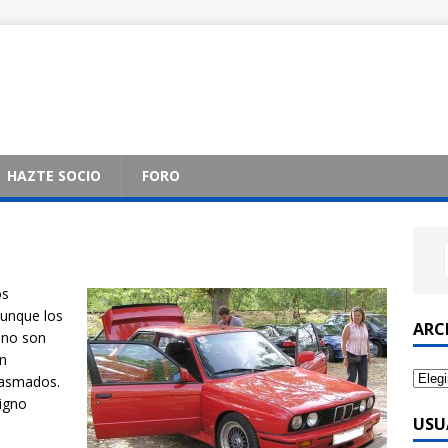
HAZTE SOCIO
FORO
os
aunque los
ARC
 no son
an
iasmados.
igno
USU