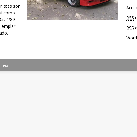
nistas son
Acce
así como
RSS
d
05, 4/89-
ejemplar
RSS
d
ado.
Word
emes