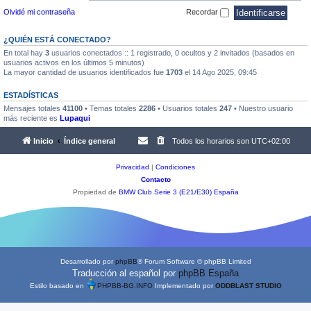
Olvidé mi contraseña
Recordar
¿QUIÉN ESTÁ CONECTADO?
En total hay
3
usuarios conectados :: 1 registrado, 0 ocultos y 2 invitados (basados en
usuarios activos en los últimos 5 minutos)
La mayor cantidad de usuarios identificados fue
1703
el 14 Ago 2025, 09:45
ESTADÍSTICAS
Mensajes totales
41100
• Temas totales
2286
• Usuarios totales
247
• Nuestro usuario
más reciente es
Lupaqui
Inicio
Índice general
Todos los horarios son
UTC+02:00
Privacidad
|
Condiciones
Contacto
Propiedad de
BMW Club Serie 3 (E21/E30) España
Desarrollado por
phpBB
® Forum Software © phpBB Limited
Traducción al español por
phpBB España
Estilo basado en
PHPBB-BG.INFO
Implementado por
ODDBLAST STUDIO