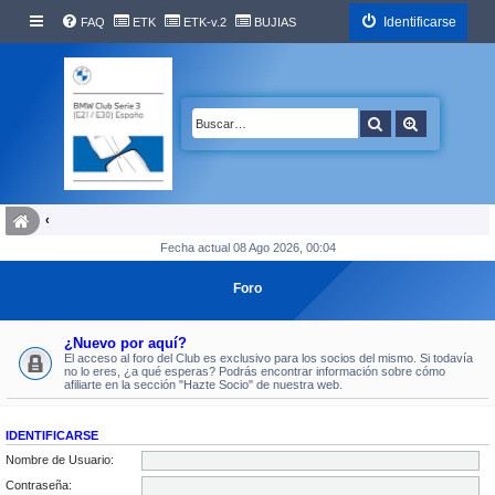
Identificarse
FAQ
ETK
ETK-v.2
BUJIAS
Buscar
Búsqueda 
Fecha actual 08 Ago 2026, 00:04
Foro
¿Nuevo por aquí?
El acceso al foro del Club es exclusivo para los socios del mismo. Si todavía
no lo eres, ¿a qué esperas? Podrás encontrar información sobre cómo
afiliarte en la sección "Hazte Socio" de nuestra web.
IDENTIFICARSE
Nombre de Usuario:
Contraseña: