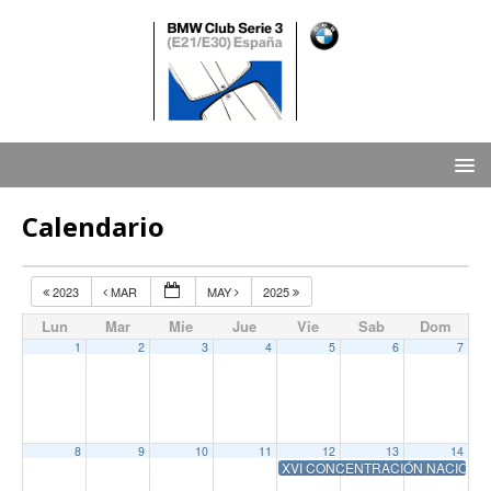
Calendario
2023
MAR
MAY
2025
Lun
Mar
Mie
Jue
Vie
Sab
Dom
1
2
3
4
5
6
7
8
9
10
11
12
13
14
XVI CONCENTRACIÓN NACIONAL, 