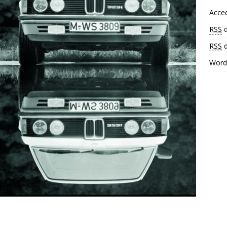
Acce
RSS
d
RSS
d
Word