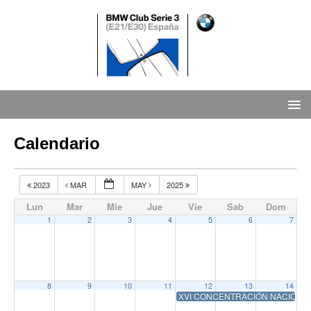
Calendario
2023
MAR
MAY
2025
Lun
Mar
Mie
Jue
Vie
Sab
Dom
1
2
3
4
5
6
7
8
9
10
11
12
13
14
XVI CONCENTRACIÓN NACIONAL, 