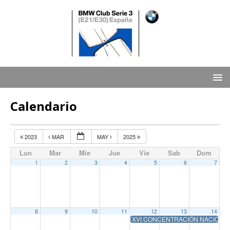
Calendario
2023
MAR
MAY
2025
Lun
Mar
Mie
Jue
Vie
Sab
Dom
1
2
3
4
5
6
7
8
9
10
11
12
13
14
XVI CONCENTRACIÓN NACIONAL, 