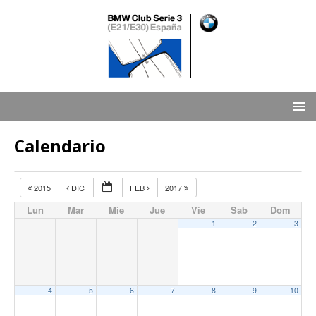
Calendario
2015
DIC
FEB
2017
Lun
Mar
Mie
Jue
Vie
Sab
Dom
1
2
3
4
5
6
7
8
9
10