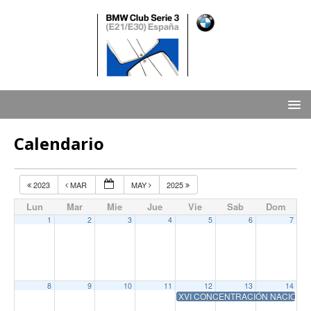
Calendario
2023
MAR
MAY
2025
Lun
Mar
Mie
Jue
Vie
Sab
Dom
1
2
3
4
5
6
7
8
9
10
11
12
13
14
XVI CONCENTRACIÓN NACIONAL, 